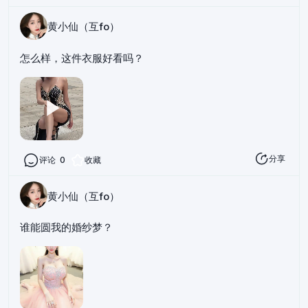
黄小仙（互fo）
怎么样，这件衣服好看吗？
分享
评论
0
收藏
黄小仙（互fo）
谁能圆我的婚纱梦？