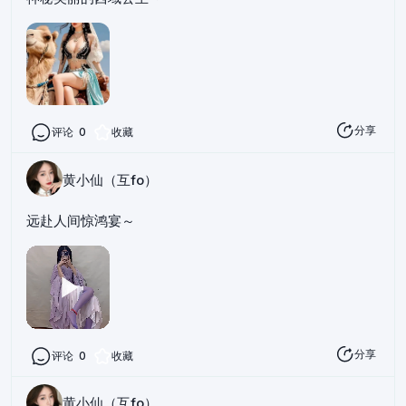
分享
评论
0
收藏
黄小仙（互fo）
远赴人间惊鸿宴～
分享
评论
0
收藏
黄小仙（互fo）