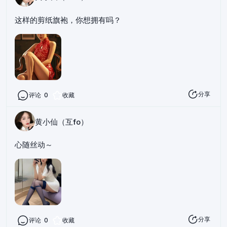
这样的剪纸旗袍，你想拥有吗？
分享
评论
0
收藏
黄小仙（互fo）
心随丝动～
分享
评论
0
收藏