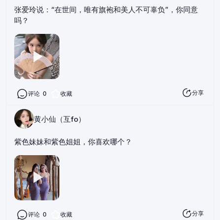
张爱玲说：“在世间，唯有旗袍和美人不可辜负”，你同意
吗？
分享
评论
0
收藏
黄小仙（互fo）
紫色妹妹和紫色姐姐，你喜欢哪个？
分享
评论
0
收藏