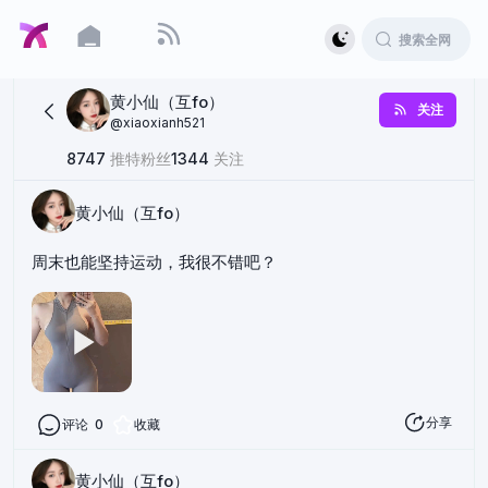
黄小仙（互fo）
关注
@
xiaoxianh521
8747
推特粉丝
1344
关注
黄小仙（互fo）
周末也能坚持运动，我很不错吧？
分享
评论
0
收藏
黄小仙（互fo）