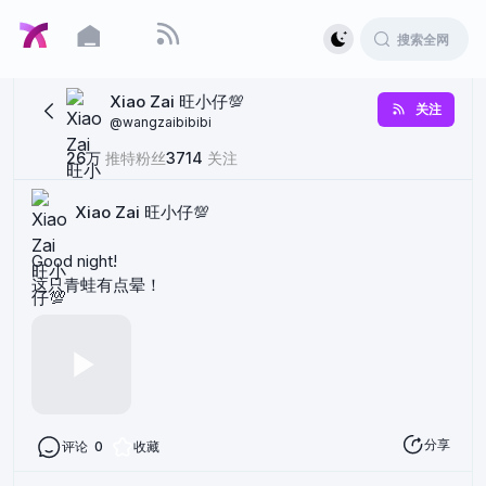
Xiao Zai 旺小仔💯
关注
@
wangzaibibibi
26万
推特粉丝
3714
关注
Xiao Zai 旺小仔💯
Good night!
这只青蛙有点晕！
分享
评论
0
收藏