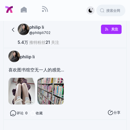
philip li
关注
@
philipli702
5.4万
推特粉丝
21
关注
philip li
喜欢图书馆空无一人的感觉…
分享
评论
0
收藏