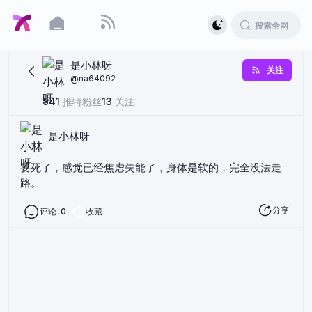
是小林呀
关注
@
na64092
841
推特粉丝
13
关注
是小林呀
要死了，感觉已经焦虑失能了，身体是软的，完全没法走
路。
分享
评论
0
收藏