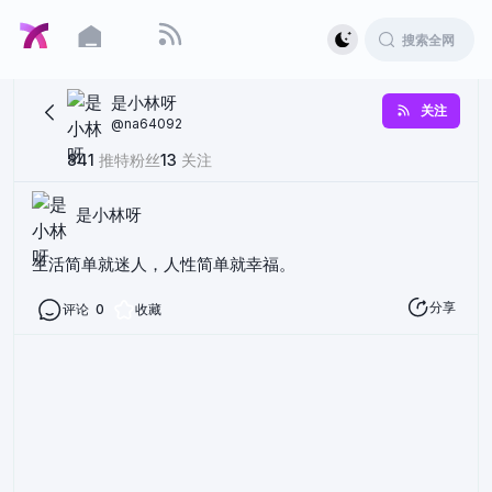
是小林呀
关注
@
na64092
841
推特粉丝
13
关注
是小林呀
生活简单就迷人，人性简单就幸福。
分享
评论
0
收藏