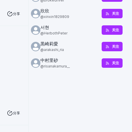
@
brokedriver
欣欣
关注
分享
@
xinxin1829809
서현
关注
@
HerbothPeter
黒崎莉愛
关注
@
arakashi_ria
中村里砂
关注
@
risanakamura__
分享