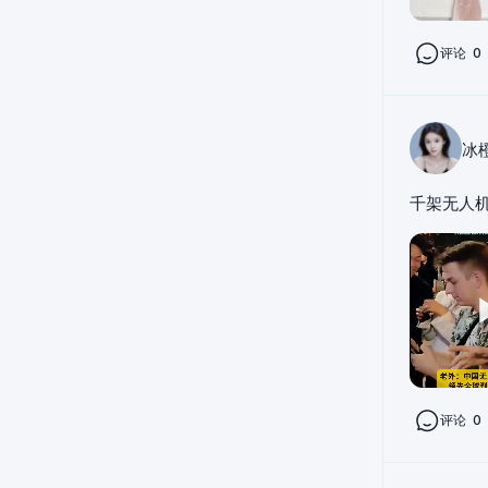
评论
0
冰
千架无人
评论
0