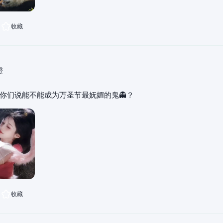
收藏
橙
，你们说能不能成为万圣节最妩媚的鬼👻？
收藏