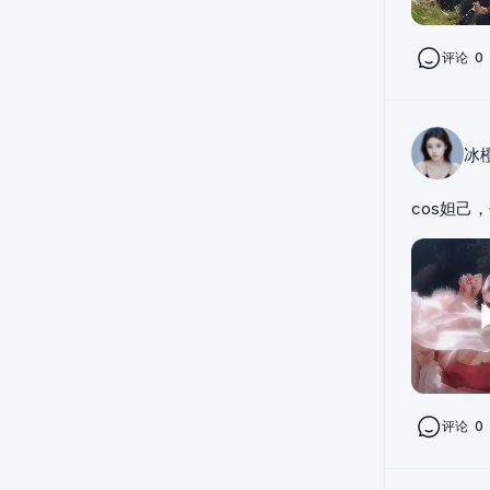
评论
0
冰
cos妲己
评论
0