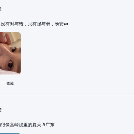
橙
没有对与错，只有强与弱，晚安💤
收藏
橙
很像宫崎骏里的夏天 #广东