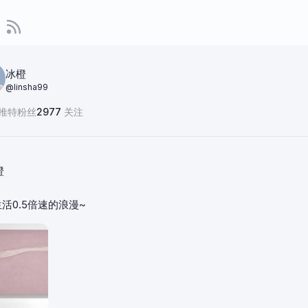
冰橙
@
linsha99
推特粉丝
2977
关注
橙
活0.5倍速的浪漫~