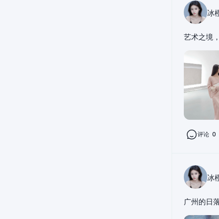
冰
艺术之境
评论
0
冰
广州的日落