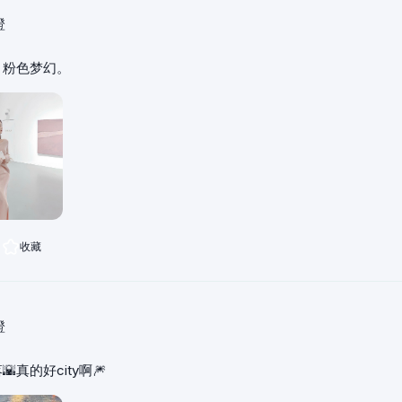
橙
，粉色梦幻。
收藏
橙
真的好city啊🎆