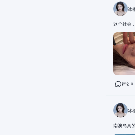
冰
这个社会，
评论
0
冰
南澳岛真的