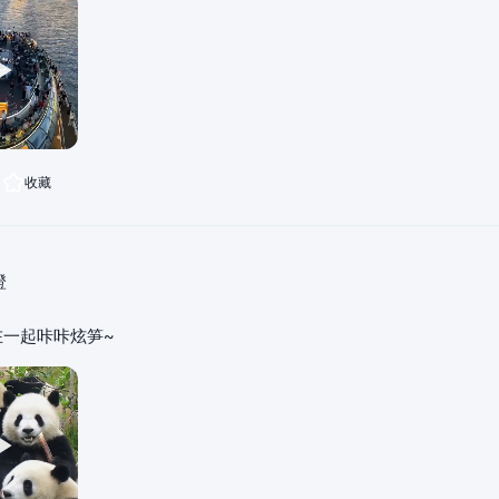
收藏
橙
在一起咔咔炫笋~