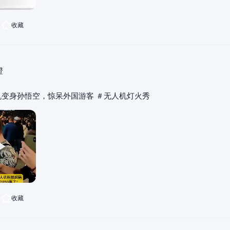
收藏
橙
机变身孙悟空，惊呆外国游客 ＃无人机灯火秀
收藏