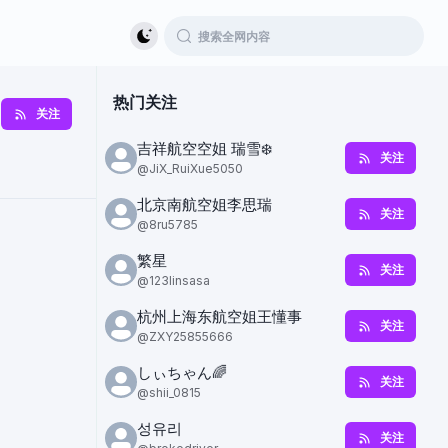
热门关注
关注
吉祥航空空姐 瑞雪❄️
关注
@
JiX_RuiXue5050
北京南航空姐李思瑞
关注
@
8ru5785
繁星
关注
@
123linsasa
杭州上海东航空姐王懂事
关注
@
ZXY25855666
しぃちゃん🌈
关注
@
shii_0815
성유리
关注