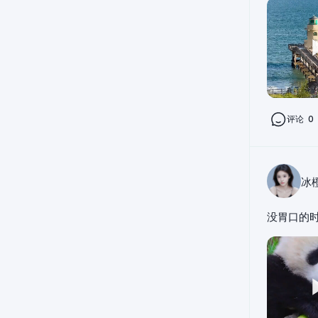
评论
0
冰
没胃口的