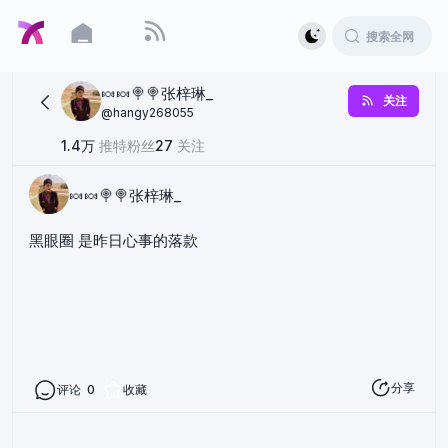
🍬🍬🍭🍭张梓琳_
关注
@
hangy268055
1.4万
推特粉丝
27
关注
🍬🍬🍭🍭张梓琳_
黑眼圈 是昨日心事的落款
分享
评论
0
收藏