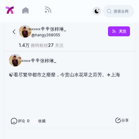
🍬🍬🍭🍭张梓琳_
关注
@
hangy268055
1.4万
推特粉丝
27
关注
🍬🍬🍭🍭张梓琳_
🍃看尽繁华都市之靡靡，今赏山水花草之芬芳。✈️上海
分享
评论
0
收藏