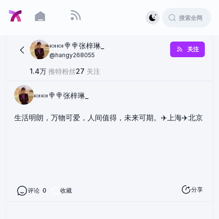
🍬🍬🍭🍭张梓琳_
关注
@
hangy268055
1.4万
推特粉丝
27
关注
🍬🍬🍭🍭张梓琳_
生活明朗，万物可爱，人间值得，未来可期。✈️上海✈️北京
分享
评论
0
收藏