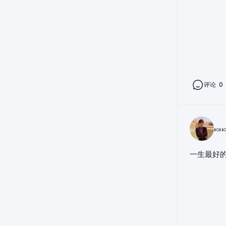
评论
0
🍬
一生最好的