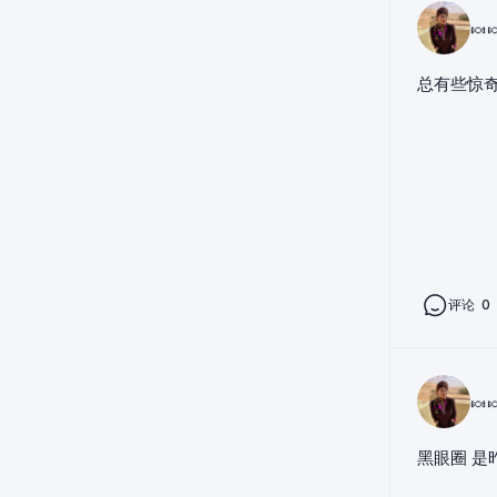
🍬
总有些惊奇
评论
0
🍬
黑眼圈 是