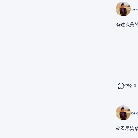
🍬
有这么美
评论
0
🍬
🍃看尽繁