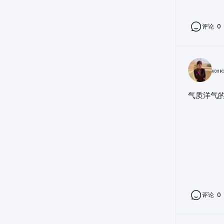
评论
0
🍬
气质洋气
评论
0