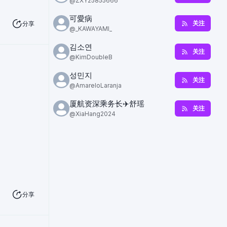
@
ZXY25855666
可愛病
关注
分享
@
_KAWAYAMI_
김소연
关注
@
KimDoubleB
성민지
关注
@
AmareloLaranja
厦航资深乘务长✈️舒瑶
关注
@
XiaHang2024
分享