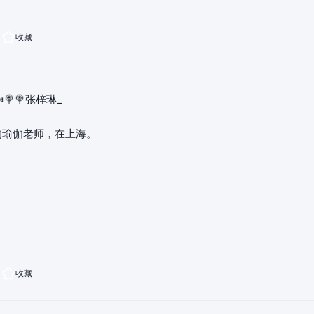
收藏
🍬🍭🍭张梓琳_
的瑜伽老师，在上海。
收藏