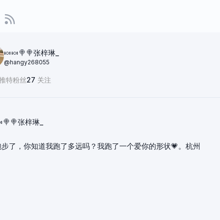
🍬🍬🍭🍭张梓琳_
@
hangy268055
推特粉丝
27
关注
🍬🍭🍭张梓琳_
跑步了，你知道我跑了多远吗？我跑了一个爱你的形状💗。杭州