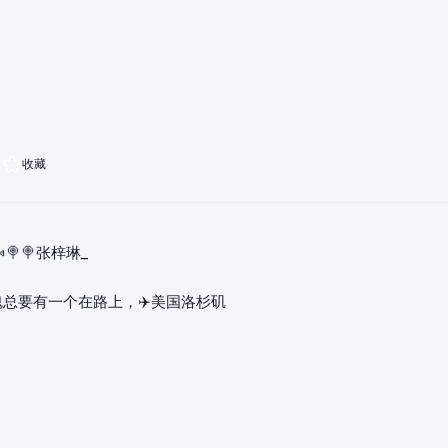
收藏
🍬🍭🍭张梓琳_
总要有一个在路上，✈️美国洛杉矶