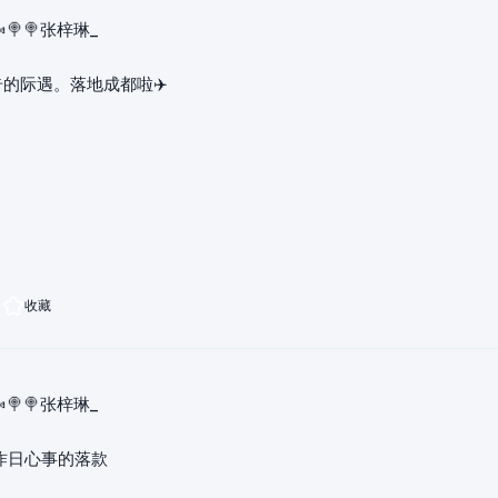
🍬🍭🍭张梓琳_
的际遇。落地成都啦✈️
收藏
🍬🍭🍭张梓琳_
昨日心事的落款