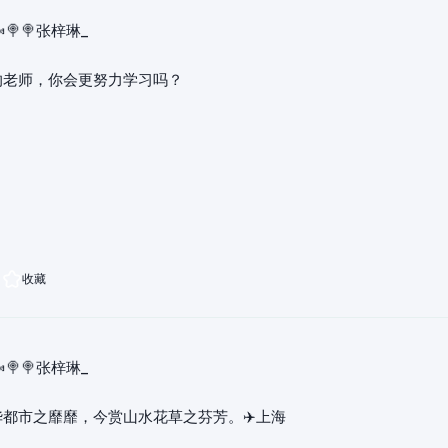
🍬🍭🍭张梓琳_
的老师，你会更努力学习吗？
收藏
🍬🍭🍭张梓琳_
华都市之靡靡，今赏山水花草之芬芳。✈️上海