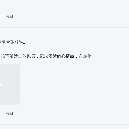
收藏
🍬🍭🍭张梓琳_
，拍下沿途上的风景，记录沿途的心情📸，在昆明
收藏