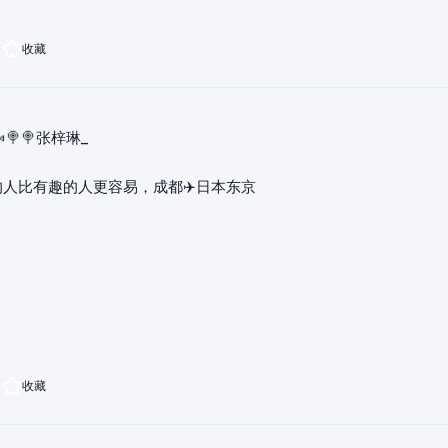
收藏
🍬🍭🍭张梓琳_
人比有趣的人更容易，成都✈️日本东京
收藏