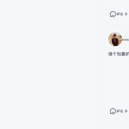
评论
0
🍬
做个知趣的
评论
0