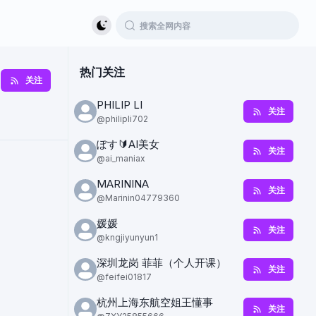
热门关注
关注
PHILIP LI
关注
@
philipli702
ぽす🔰AI美女
关注
@
ai_maniax
MARININA
关注
@
Marinin04779360
媛媛
关注
@
kngjiyunyun1
深圳龙岗 菲菲（个人开课）
关注
@
feifei01817
杭州上海东航空姐王懂事
关注