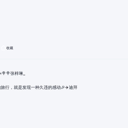
收藏
🍬🍭🍭张梓琳_
旅行，就是发现一种久违的感动🎉✈️迪拜