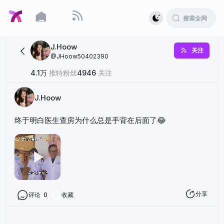
J.Hoow
关注
@
JHoow50402390
4.1万
推特粉丝
4946
关注
J.Hoow
终于明白医生查房为什么总是手背在后面了😂
分享
评论
0
收藏