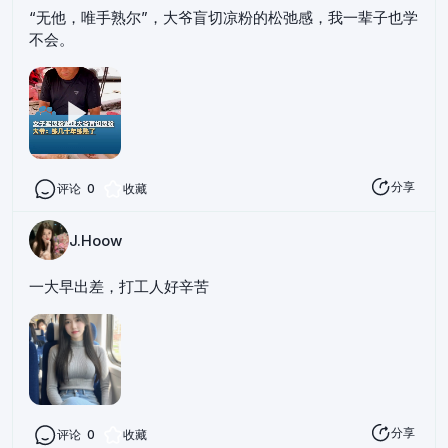
“无他，唯手熟尔”，大爷盲切凉粉的松弛感，我一辈子也学
不会。
分享
评论
0
收藏
J.Hoow
一大早出差，打工人好辛苦
分享
评论
0
收藏