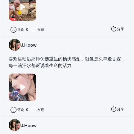
分享
评论
0
收藏
J.Hoow
喜欢运动后那种仿佛重生的畅快感觉，就像是久旱逢甘霖，
每一滴汗水都诉说着生命的活力
分享
评论
0
收藏
J.Hoow