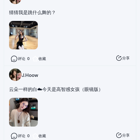
猜猜我是跳什么舞的？
分享
评论
0
收藏
J.Hoow
云朵一样的白☁️今天是高智感女孩（眼镜版）
分享
评论
0
收藏