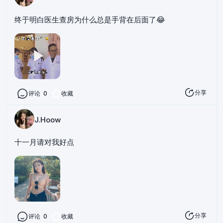
终于明白医生查房为什么总是手背在后面了😂
分享
评论
0
收藏
J.Hoow
十一月请对我好点
分享
评论
0
收藏