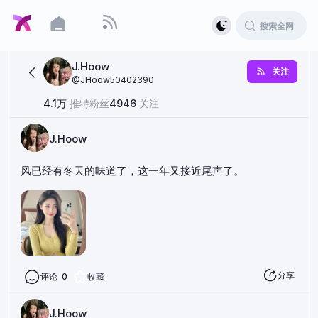
J.Hoow
关注
@
JHoow50402390
4.1万
推特粉丝
4946
关注
J.Hoow
风已经有冬天的味道了，这一年又接近尾声了。
分享
评论
0
收藏
J.Hoow