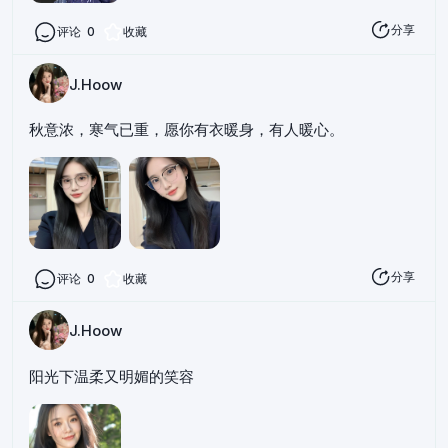
分享
评论
0
收藏
J.Hoow
秋意浓，寒气已重，愿你有衣暖身，有人暖心。
分享
评论
0
收藏
J.Hoow
阳光下温柔又明媚的笑容