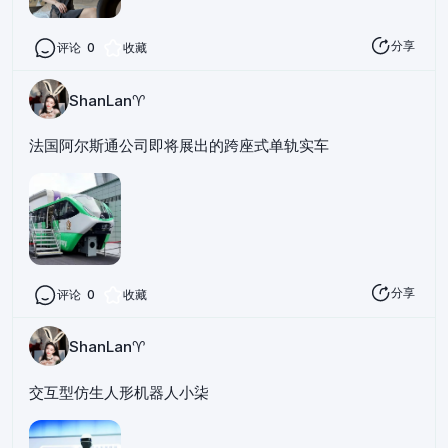
分享
评论
0
收藏
ShanLan♈️
法国阿尔斯通公司即将展出的跨座式单轨实车
分享
评论
0
收藏
ShanLan♈️
交互型仿生人形机器人小柒