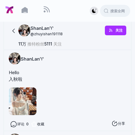
ShanLan♈️
关注
@
zhuyishan191118
11万
推特粉丝
5111
关注
ShanLan♈️
Hello
入秋啦
分享
评论
0
收藏