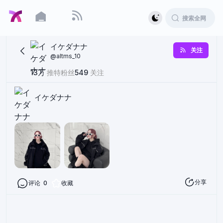
イケダナナ
关注
@
altms_10
13万
推特粉丝
549
关注
イケダナナ
分享
评论
0
收藏