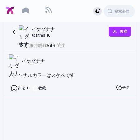
イケダナナ
关注
@
altms_10
13万
推特粉丝
549
关注
イケダナナ
パーソナルカラーはスケベです
分享
评论
0
收藏