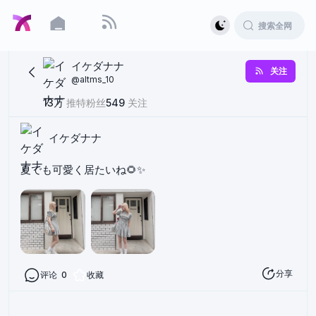
イケダナナ
关注
@
altms_10
13万
推特粉丝
549
关注
イケダナナ
夏でも可愛く居たいね🌻✨
分享
评论
0
收藏