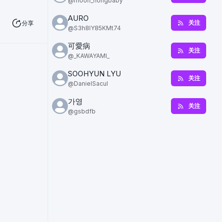
@
moon_hongbaby
AURO
关注
分享
@
S3h8IY85KMt74
可愛病
关注
@
_KAWAYAMI_
SOOHYUN LYU
关注
@
DanielSacul
가영
关注
@
gsbdfb