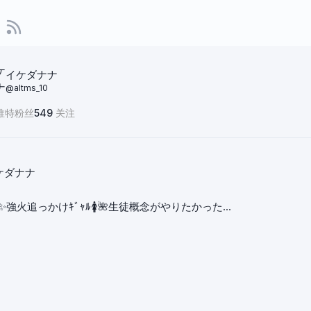
イケダナナ
@
altms_10
推特粉丝
549
关注
ケダナナ
✨強火追っかけｷﾞｬﾙ🚺🌺生徒概念がやりたかった...