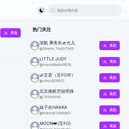
热门关注
关注
深航 乘务长🛫允儿
关注
@
ShenH_YunEr7565
LITTLE JUDY
关注
@
HarrisMark48519
🌿芷若（互FO💯）
关注
@
zhru1929831
北京南航空姐明珠
关注
@
79Yc6499
妹子在HAKKA
关注
@
Kakka93489861
MOON👑(互FO)
关注