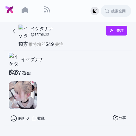
イケダナナ
关注
@
altms_10
13万
推特粉丝
549
关注
イケダナナ
BABY 🧸🎀
分享
评论
0
收藏