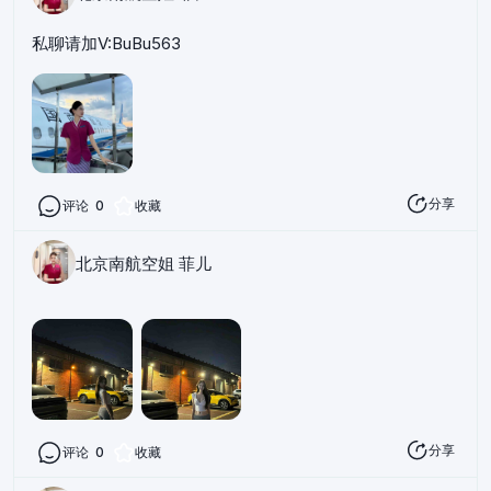
私聊请加V:BuBu563
分享
评论
0
收藏
北京南航空姐 菲儿
分享
评论
0
收藏