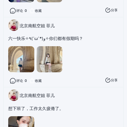
分享
评论
0
收藏
北京南航空姐 菲儿
六一快乐✧٩(ˊωˋ*)و✧你们都有假期吗？
分享
评论
0
收藏
北京南航空姐 菲儿
想下班了，工作太久疲倦了。