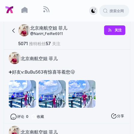
北京南航空姐 菲儿
关注
@
NanH_FeiRe6911
5071
推特粉丝
57
关注
北京南航空姐 菲儿
➕好友v:BuBu563有惊喜等着您🫢
分享
评论
0
收藏
北京南航空姐 菲儿