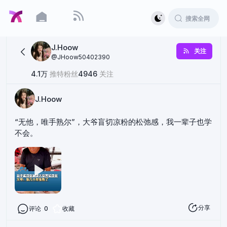
J.Hoow
关注
@
JHoow50402390
4.1万
推特粉丝
4946
关注
J.Hoow
“无他，唯手熟尔”，大爷盲切凉粉的松弛感，我一辈子也学
不会。
分享
评论
0
收藏