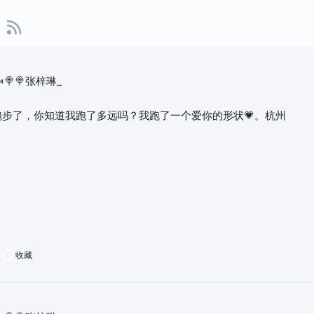
🍬🍭🍭张梓琳_
跑步了，你知道我跑了多远吗？我跑了一个爱你的形状💗。杭州
收藏