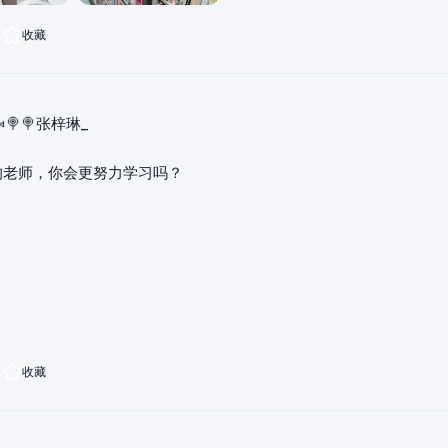
收藏
🍬🍭🍭张梓琳_
的老师，你会更努力学习吗？
收藏