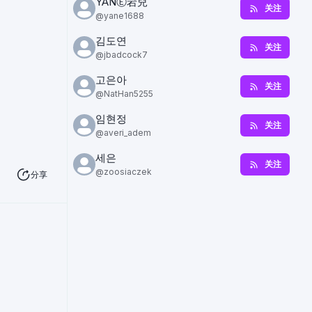
YANⒺ岩兒
关注
@
yane1688
김도연
关注
@
jbadcock7
고은아
关注
@
NatHan5255
임현정
关注
@
averi_adem
세은
关注
@
zoosiaczek
分享