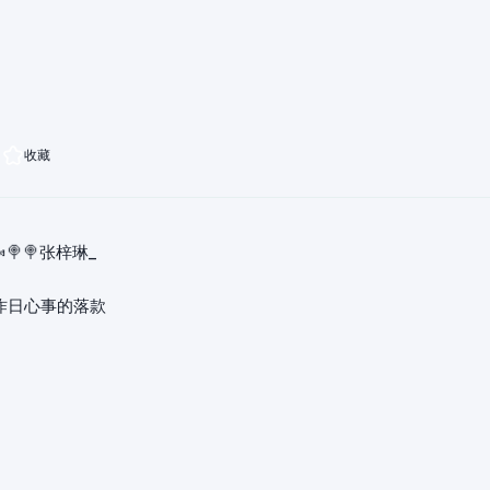
收藏
🍬🍭🍭张梓琳_
昨日心事的落款