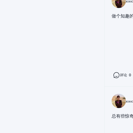
🍬
做个知趣的
评论
0
🍬
总有些惊奇