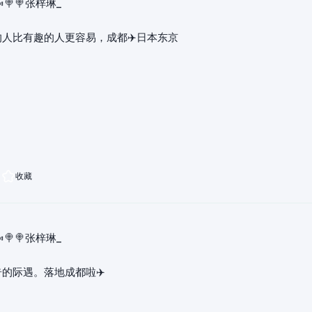
🍬🍭🍭张梓琳_
人比有趣的人更容易，成都✈️日本东京
收藏
🍬🍭🍭张梓琳_
的际遇。落地成都啦✈️