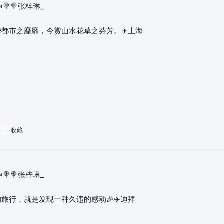
🍬🍭🍭张梓琳_
华都市之靡靡，今赏山水花草之芬芳。✈️上海
收藏
🍬🍭🍭张梓琳_
旅行，就是发现一种久违的感动🎉✈️迪拜