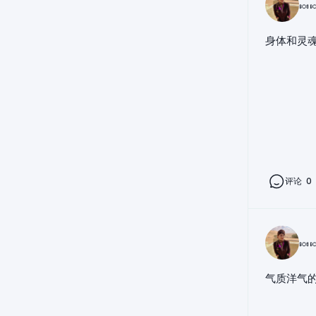
🍬
身体和灵魂
评论
0
🍬
气质洋气