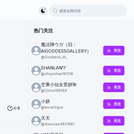
热门关注
魔法陣ウガ（旧：
AIGODDESSGALLERY）
关注
@
Goddess_AI_
SHANLAN♈️
关注
@
zhuyishan191118
空乘小仙女景妍🌺
关注
@
China168169
小妍
关注
@
excel2guo
分享
天天
关注
@
Xiaoxiao4821881