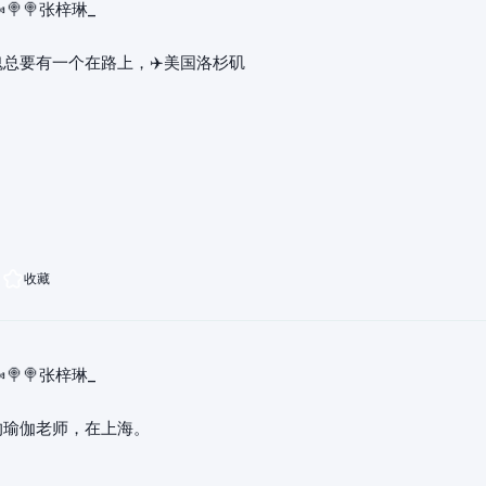
🍬🍭🍭张梓琳_
总要有一个在路上，✈️美国洛杉矶
收藏
🍬🍭🍭张梓琳_
的瑜伽老师，在上海。