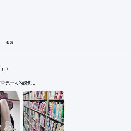
收藏
ip li
馆空无一人的感觉…