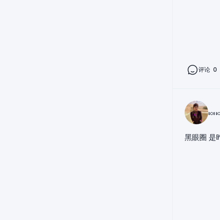
评论
0
🍬
黑眼圈 是