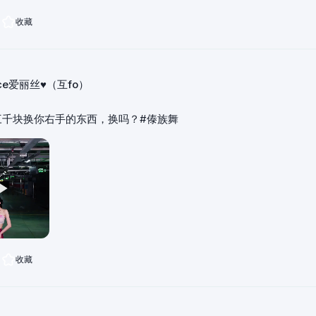
收藏
ice爱丽丝♥（互fo）
三千块换你右手的东西，换吗？#傣族舞
收藏