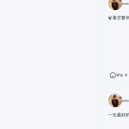
🍬
🍃看尽繁
评论
0
🍬
一生最好的